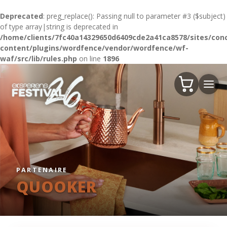
Deprecated
: preg_replace(): Passing null to parameter #3 ($subject)
of type array|string is deprecated in
/home/clients/7fc40a14329650d6409cde2a41ca8578/sites/conc
content/plugins/wordfence/vendor/wordfence/wf-
waf/src/lib/rules.php
on line
1896
PARTENAIRE
QUOOKER