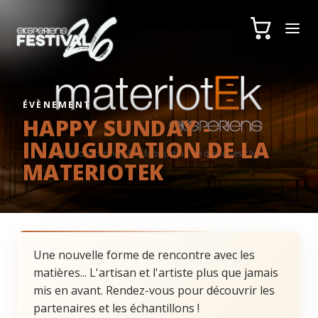
ÉVÈNEMENT
HAPPY SUNDAY -
INAUGURATION DE LA
MATERIOTEK
Une nouvelle forme de rencontre avec les
matières... L'artisan et l'artiste plus que jamais
mis en avant. Rendez-vous pour découvrir les
partenaires et les échantillons !