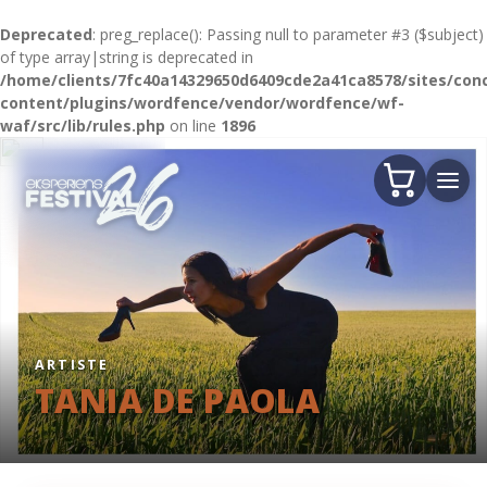
Deprecated
: preg_replace(): Passing null to parameter #3 ($subject)
of type array|string is deprecated in
/home/clients/7fc40a14329650d6409cde2a41ca8578/sites/conc
content/plugins/wordfence/vendor/wordfence/wf-
waf/src/lib/rules.php
on line
1896
ARTISTE
TANIA DE PAOLA