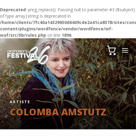
Deprecated
: preg_replace(): Passing null to parameter #3 ($subject)
of type array|string is deprecated in
/home/clients/7fc40a14329650d6409cde2a41ca8578/sites/conc
content/plugins/wordfence/vendor/wordfence/wf-
waf/src/lib/rules.php
on line
1896
ARTISTE
COLOMBA AMSTUTZ